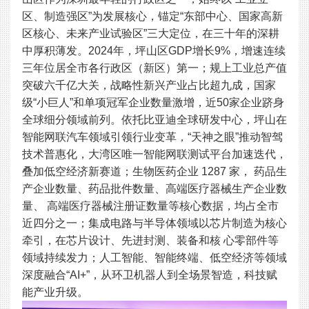
区、制造强区”为发展核心，锚定“东部中心、国家高新
区核心、未来产业试验区”三大定位，在三十年的深耕
中厚积薄发。2024年，坪山区GDP增长9%，增速连续
三年位居全市各行政区（新区）第一；规上工业总产值
突破六千亿大关，战略性新兴产业占比超九成，国家
级“小巨人”和单项冠军企业数量激增，近50家企业跻身
全球细分领域前列。依托比亚迪全球研发中心，坪山在
智能网联汽车领域引领行业变革，“天神之眼”推动智驾
技术普惠化，大湾区唯一智能网联测试平台加速迭代，
叠加低空经济新赛道；生物医药企业 1287 家， 药品生
产企业数量、药品批件数量、高端医疗器械生产企业数
量、 高端医疗器械注册证数量等核心数据，均占全市
近四分之一；集成电路与半导体领域以芯片制造为核心
牵引，在芯片设计、先进封测、装备和核 心零部件等
领域持续发力；人工智能、智能终端、低空经济等领域
深度融合“AI+”，从环卫机器人到全场景智造，科技赋
能产业升级。