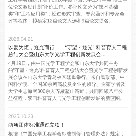
位论文激励计划”评价工作。参评论文分为“技术基础
类”和“工程应用类”，经过形式审查、专家函评和专家会
评等程序，拟确定12篇论文入选和9篇论文提名。
2026.04.21
​以爱为炬，逐光而行——“守望・逐光” 科普育人工程
总结大会暨山东大学光学工程创新发展会...
4月19日，由中国光学工程学会和山东大学共同主办
的“守望・逐光”科普育人工程总结大会暨光学工程创新发
展会议在山东大学青岛校区隆重举行。来自民政部、中
国科学院、全国30余所高校及企业的领导、专家学者及
大学生志愿者300余人齐聚鳌山湾畔，共同回顾八年公
益征程，擘画科普育人与光学工程创新发展的新蓝图。
2025.10.23
两项团体标准通过立项！
根据《中国光学工程学会标准制修订管理办法》规定，